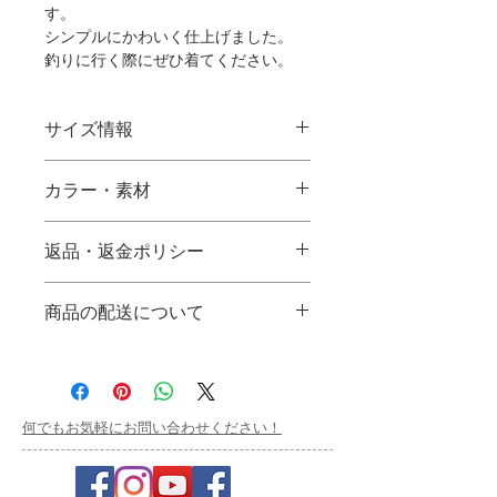
す。
シンプルにかわいく仕上げました。
釣りに行く際にぜひ着てください。
サイズ情報
カラー・素材
Size(
WS
S
M
L
cm)
【カラー】ホワイト/ネイビー/ブラッ
返品・返金ポリシー
ク/ピンク
身丈
58
65
68
71
【素材】綿100％
商品に不備がありましたら代わりの商
【生地の厚さ】5.0oz
商品の配送について
身巾
40
47
50
53
品と交換致します。
【生地の重さ】170g/㎡
原則返金は致しません。
ご注文を頂いてからの製作となります
肩巾
35
40
43
46
発注後のキャンセルは受付けません。
ので、お届けまで1ヶ月程度お時間を
頂きます。全国どこでも発送致しま
袖丈
15
19
20
21
す。
​何でもお気軽にお問い合わせください！
※表記寸法より1cmから2cm程度の誤
差が生じる場合がございます。